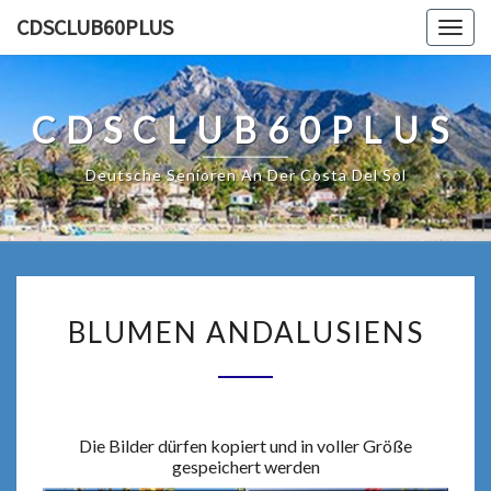
Skip
CDSCLUB60PLUS
Togg
to
navig
content
CDSCLUB60PLUS
Deutsche Senioren An Der Costa Del Sol
BLUMEN
BLUMEN ANDALUSIENS
ANDALUSIENS
Die Bilder dürfen kopiert und in voller Größe
gespeichert werden